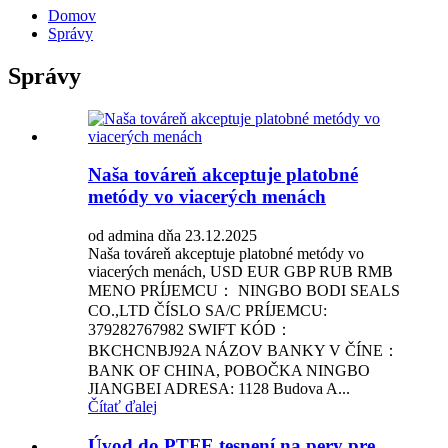
Domov
Správy
Správy
Naša továreň akceptuje platobné
metódy vo viacerých menách
od admina dňa 23.12.2025
Naša továreň akceptuje platobné metódy vo
viacerých menách, USD EUR GBP RUB RMB
MENO PRÍJEMCU： NINGBO BODI SEALS
CO.,LTD ČÍSLO SA/C PRÍJEMCU:
379282767982 SWIFT KÓD：
BKCHCNBJ92A NÁZOV BANKY V ČÍNE：
BANK OF CHINA, POBOČKA NINGBO
JIANGBEI ADRESA: 1128 Budova A...
Čítať ďalej
Úvod do PTFE tesnení na pery pre