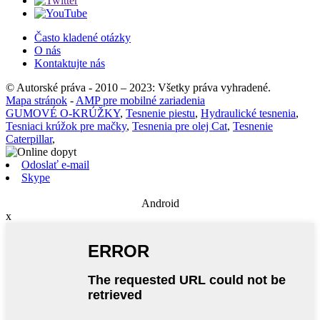
Často kladené otázky
O nás
Kontaktujte nás
© Autorské práva - 2010 – 2023: Všetky práva vyhradené.
Mapa stránok
-
AMP pre mobilné zariadenia
GUMOVÉ O-KRÚŽKY
,
Tesnenie piestu
,
Hydraulické tesnenia
,
Tesniaci krúžok pre mačky
,
Tesnenia pre olej Cat
,
Tesnenie
Caterpillar
,
Odoslať e-mail
Skype
Android
x