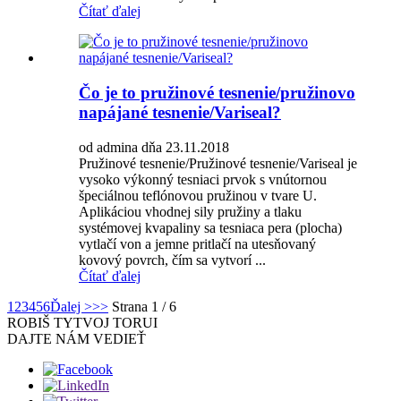
Čítať ďalej
Čo je to pružinové tesnenie/pružinovo
napájané tesnenie/Variseal?
od admina dňa 23.11.2018
Pružinové tesnenie/Pružinové tesnenie/Variseal je
vysoko výkonný tesniaci prvok s vnútornou
špeciálnou teflónovou pružinou v tvare U.
Aplikáciou vhodnej sily pružiny a tlaku
systémovej kvapaliny sa tesniaca pera (plocha)
vytlačí von a jemne pritlačí na utesňovaný
kovový povrch, čím sa vytvorí ...
Čítať ďalej
1
2
3
4
5
6
Ďalej >
>>
Strana 1 / 6
ROBIŠ TY
TVOJ TORUI
DAJTE NÁM VEDIEŤ