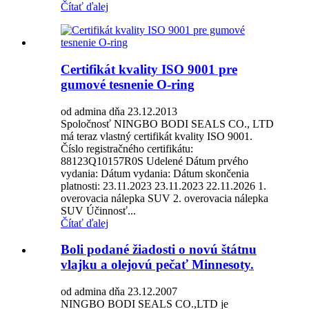
Čítať ďalej
Certifikát kvality ISO 9001 pre
gumové tesnenie O-ring
od admina dňa 23.12.2013
Spoločnosť NINGBO BODI SEALS CO., LTD
má teraz vlastný certifikát kvality ISO 9001.
Číslo registračného certifikátu:
88123Q10157R0S Udelené Dátum prvého
vydania: Dátum vydania: Dátum skončenia
platnosti: 23.11.2023 23.11.2023 22.11.2026 1.
overovacia nálepka SUV 2. overovacia nálepka
SUV Účinnosť...
Čítať ďalej
Boli podané žiadosti o novú štátnu
vlajku a olejovú pečať Minnesoty.
od admina dňa 23.12.2007
NINGBO BODI SEALS CO.,LTD je