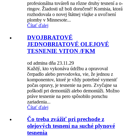
profesionálna továreň na rôzne druhy tesnení a o-
ringov. Žiadosti už boli doručené! Komisia, ktorá
rozhodovala o novej štátnej vlajke a uvoľnení
plomby v Minnesote...
Čítať ďalej
DVOJBRATOVÉ
JEDNOBRIATOVÉ OLEJOVÉ
TESNENIE VITON /FKM
od admina dňa 23.11.29
Každý, kto vykonáva údržbu a opravoval
čerpadlo alebo prevodovku, vie, že jednou z
komponentov, ktoré je vždy potrebné vymeniť
počas opravy, je tesnenie na pero. Zvyčajne sa
poškodí pri demontáži alebo demontáži. Možno
práve tesnenie na pero spôsobilo poruchu
zariadenia...
Čítať ďalej
Čo treba zvážiť pri prechode z
olejových tesnení na suché plynové
tesnenia