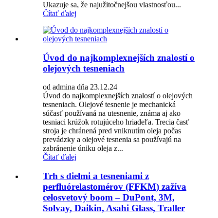
Ukazuje sa, že najužitočnejšou vlastnosťou...
Čítať ďalej
Úvod do najkomplexnejších znalostí o
olejových tesneniach
od admina dňa 23.12.24
Úvod do najkomplexnejších znalostí o olejových
tesneniach. Olejové tesnenie je mechanická
súčasť používaná na utesnenie, známa aj ako
tesniaci krúžok rotujúceho hriadeľa. Trecia časť
stroja je chránená pred vniknutím oleja počas
prevádzky a olejové tesnenia sa používajú na
zabránenie úniku oleja z...
Čítať ďalej
Trh s dielmi a tesneniami z
perfluórelastomérov (FFKM) zažíva
celosvetový boom – DuPont, 3M,
Solvay, Daikin, Asahi Glass, Traller