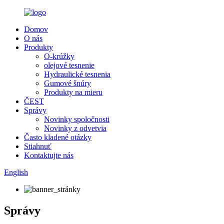
Domov
O nás
Produkty
O-krúžky
olejové tesnenie
Hydraulické tesnenia
Gumové šnúry
Produkty na mieru
ČEST
Správy
Novinky spoločnosti
Novinky z odvetvia
Často kladené otázky
Stiahnuť
Kontaktujte nás
English
Správy