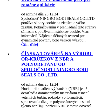
rotačné aplikácie
od admina dňa 23.12.24
Spoločnosť NINGBO BODI SEALS CO.,LTD
používa súbory cookie na zlepšenie vášho
zážitku. Pokračovaním v prehliadaní tejto stránky
súhlasíte s používaním súborov cookie. Viac
informácií. Nájdenie účinných tesnení pre
dynamické povrchy bolo veľkou výzvou...
Čítať ďalej
ČÍNSKA TOVÁREŇ NA VÝROBU
OR-KRÚŽKOV Z NBR A
POLYURETÁNU OD
SPOLOČNOSTI NINGBO BODI
SEALS CO., LTD.
od admina dňa 23.12.24
Hoci nitrilbutadiénový kaučuk (NBR) je už
desaťročia dominantným materiálom tesnení
veterných turbín, pokroky vo formulácii,
spracovaní a dizajne polyuretánových tesnení
rýchlo narúšajú pozíciu NBR v tomto odvetví.