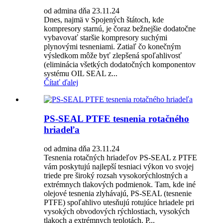
od admina dňa 23.11.24
Dnes, najmä v Spojených štátoch, kde
kompresory starnú, je čoraz bežnejšie dodatočne
vybavovať staršie kompresory suchými
plynovými tesneniami. Zatiaľ čo konečným
výsledkom môže byť zlepšená spoľahlivosť
(eliminácia všetkých dodatočných komponentov
systému OIL SEAL z...
Čítať ďalej
PS-SEAL PTFE tesnenia rotačného
hriadeľa
od admina dňa 23.11.24
Tesnenia rotačných hriadeľov PS-SEAL z PTFE
vám poskytujú najlepší tesniaci výkon vo svojej
triede pre široký rozsah vysokorýchlostných a
extrémnych tlakových podmienok. Tam, kde iné
olejové tesnenia zlyhávajú, PS-SEAL (tesnenie
PTFE) spoľahlivo utesňujú rotujúce hriadele pri
vysokých obvodových rýchlostiach, vysokých
tlakoch a extrémnych teplotách. P...