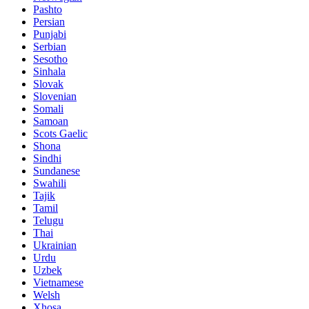
Pashto
Persian
Punjabi
Serbian
Sesotho
Sinhala
Slovak
Slovenian
Somali
Samoan
Scots Gaelic
Shona
Sindhi
Sundanese
Swahili
Tajik
Tamil
Telugu
Thai
Ukrainian
Urdu
Uzbek
Vietnamese
Welsh
Xhosa