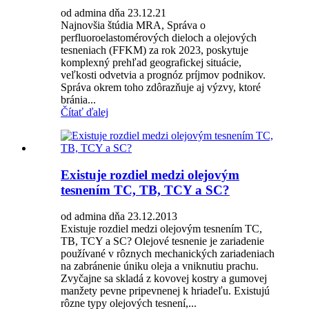
od admina dňa 23.12.21
Najnovšia štúdia MRA, Správa o
perfluoroelastomérových dieloch a olejových
tesneniach (FFKM) za rok 2023, poskytuje
komplexný prehľad geografickej situácie,
veľkosti odvetvia a prognóz príjmov podnikov.
Správa okrem toho zdôrazňuje aj výzvy, ktoré
bránia...
Čítať ďalej
Existuje rozdiel medzi olejovým
tesnením TC, TB, TCY a SC?
od admina dňa 23.12.2013
Existuje rozdiel medzi olejovým tesnením TC,
TB, TCY a SC? Olejové tesnenie je zariadenie
používané v rôznych mechanických zariadeniach
na zabránenie úniku oleja a vniknutiu prachu.
Zvyčajne sa skladá z kovovej kostry a gumovej
manžety pevne pripevnenej k hriadeľu. Existujú
rôzne typy olejových tesnení,...