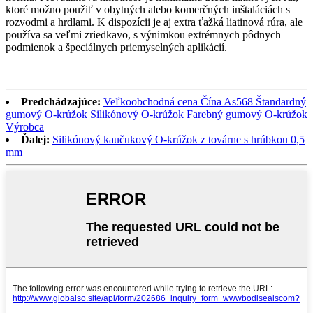
ktoré možno použiť v obytných alebo komerčných inštaláciách s
rozvodmi a hrdlami. K dispozícii je aj extra ťažká liatinová rúra, ale
používa sa veľmi zriedkavo, s výnimkou extrémnych pôdnych
podmienok a špeciálnych priemyselných aplikácií.
Predchádzajúce:
Veľkoobchodná cena Čína As568 Štandardný
gumový O-krúžok Silikónový O-krúžok Farebný gumový O-krúžok
Výrobca
Ďalej:
Silikónový kaučukový O-krúžok z továrne s hrúbkou 0,5
mm