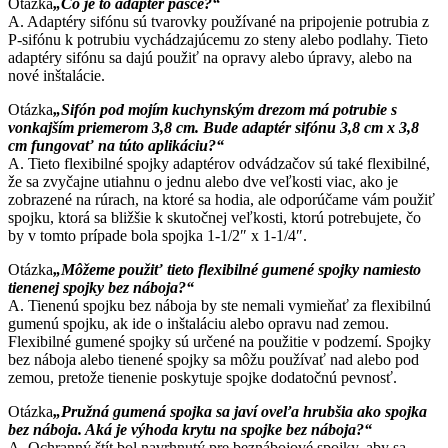
Otázka
„Čo je to adaptér pasce?“
A. Adaptéry sifónu sú tvarovky používané na pripojenie potrubia z
P-sifónu k potrubiu vychádzajúcemu zo steny alebo podlahy. Tieto
adaptéry sifónu sa dajú použiť na opravy alebo úpravy, alebo na
nové inštalácie.
Otázka
„Sifón pod mojím kuchynským drezom má potrubie s
vonkajším priemerom 3,8 cm. Bude adaptér sifónu 3,8 cm x 3,8
cm fungovať na túto aplikáciu?“
A. Tieto flexibilné spojky adaptérov odvádzačov sú také flexibilné,
že sa zvyčajne utiahnu o jednu alebo dve veľkosti viac, ako je
zobrazené na rúrach, na ktoré sa hodia, ale odporúčame vám použiť
spojku, ktorá sa bližšie k skutočnej veľkosti, ktorú potrebujete, čo
by v tomto prípade bola spojka 1-1/2″ x 1-1/4″.
Otázka
„Môžeme použiť tieto flexibilné gumené spojky namiesto
tienenej spojky bez náboja?“
A. Tienenú spojku bez náboja by ste nemali vymieňať za flexibilnú
gumenú spojku, ak ide o inštaláciu alebo opravu nad zemou.
Flexibilné gumené spojky sú určené na použitie v podzemí. Spojky
bez náboja alebo tienené spojky sa môžu používať nad alebo pod
zemou, pretože tienenie poskytuje spojke dodatočnú pevnosť.
Otázka
„Pružná gumená spojka sa javí oveľa hrubšia ako spojka
bez náboja. Aká je výhoda krytu na spojke bez náboja?“
A. Ochranný štít bol navrhnutý pre beznábojové spojky, aby sa