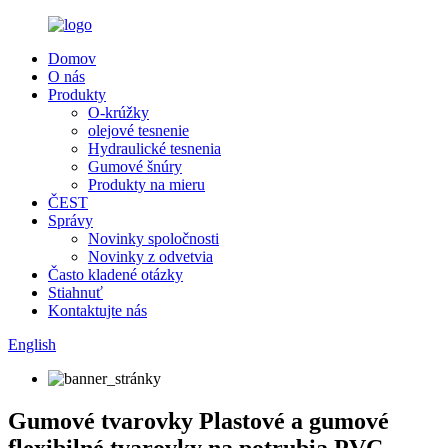
Domov
O nás
Produkty
O-krúžky
olejové tesnenie
Hydraulické tesnenia
Gumové šnúry
Produkty na mieru
ČEST
Správy
Novinky spoločnosti
Novinky z odvetvia
Často kladené otázky
Stiahnuť
Kontaktujte nás
English
Gumové tvarovky Plastové a gumové
flexibilné tvarovky na potrubia PVC