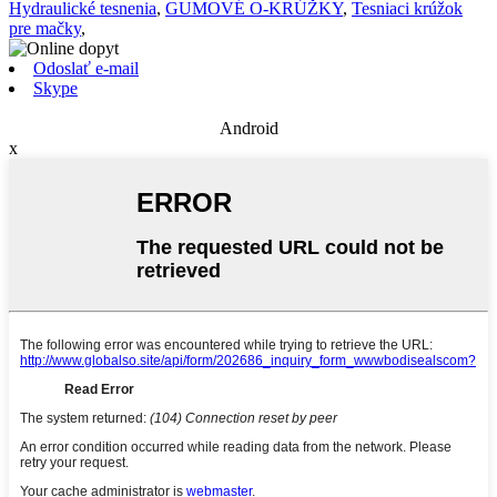
Hydraulické tesnenia
,
GUMOVÉ O-KRÚŽKY
,
Tesniaci krúžok
pre mačky
,
Odoslať e-mail
Skype
Android
x