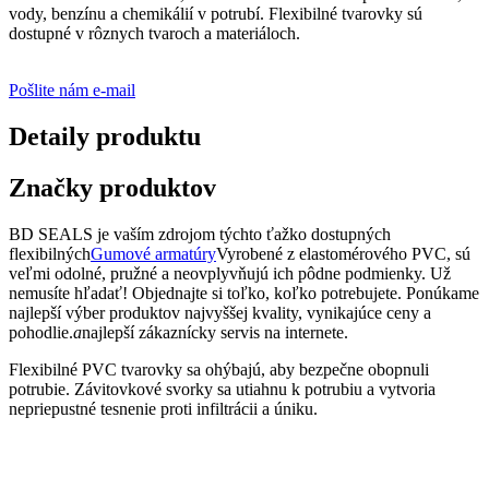
vody, benzínu a chemikálií v potrubí. Flexibilné tvarovky sú
dostupné v rôznych tvaroch a materiáloch.
Pošlite nám e-mail
Detaily produktu
Značky produktov
BD SEALS je vaším zdrojom týchto ťažko dostupných
flexibilných
Gumové armatúry
Vyrobené z elastomérového PVC, sú
veľmi odolné, pružné a neovplyvňujú ich pôdne podmienky. Už
nemusíte hľadať! Objednajte si toľko, koľko potrebujete. Ponúkame
najlepší výber produktov najvyššej kvality, vynikajúce ceny a
pohodlie.
a
najlepší zákaznícky servis na internete.
Flexibilné PVC tvarovky sa ohýbajú, aby bezpečne obopnuli
potrubie. Závitovkové svorky sa utiahnu k potrubiu a vytvoria
nepriepustné tesnenie proti infiltrácii a úniku.