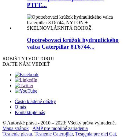
PTFE...
Opotrebovací krúžok hydraulického
valca Caterpillar 8T6744...
ROBIŠ TY
TVOJ TORUI
DAJTE NÁM VEDIEŤ
Často kladené otázky
O nás
Kontaktujte nás
© Autorské práva - 2010 – 2023: Všetky práva vyhradené.
Mapa stránok
-
AMP pre mobilné zariadenia
Tesnenie piestu
,
Tesnenie Caterpillar
,
Tesnenia pre olej Cat
,