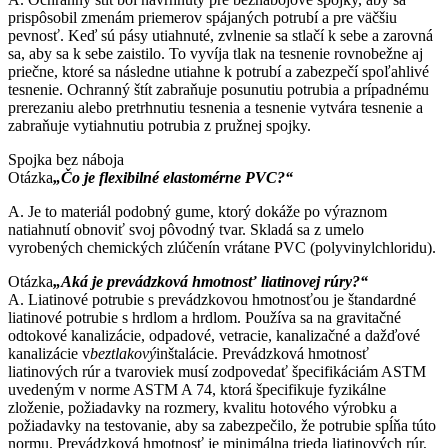
prispôsobil zmenám priemerov spájaných potrubí a pre väčšiu
pevnosť. Keď sú pásy utiahnuté, zvlnenie sa stlačí k sebe a zarovná
sa, aby sa k sebe zaistilo. To vyvíja tlak na tesnenie rovnobežne aj
priečne, ktoré sa následne utiahne k potrubí a zabezpečí spoľahlivé
tesnenie. Ochranný štít zabraňuje posunutiu potrubia a prípadnému
prerezaniu alebo pretrhnutiu tesnenia a tesnenie vytvára tesnenie a
zabraňuje vytiahnutiu potrubia z pružnej spojky.
Spojka bez náboja
Otázka
„Čo je flexibilné elastomérne PVC?“
A. Je to materiál podobný gume, ktorý dokáže po výraznom
natiahnutí obnoviť svoj pôvodný tvar. Skladá sa z umelo
vyrobených chemických zlúčenín vrátane PVC (polyvinylchloridu).
Otázka
„Aká je prevádzková hmotnosť liatinovej rúry?“
A. Liatinové potrubie s prevádzkovou hmotnosťou je štandardné
liatinové potrubie s hrdlom a hrdlom. Používa sa na gravitačné
odtokové kanalizácie, odpadové, vetracie, kanalizačné a dažďové
kanalizácie v
beztlakový
inštalácie. Prevádzková hmotnosť
liatinových rúr a tvaroviek musí zodpovedať špecifikáciám ASTM
uvedeným v norme ASTM A 74, ktorá špecifikuje fyzikálne
zloženie, požiadavky na rozmery, kvalitu hotového výrobku a
požiadavky na testovanie, aby sa zabezpečilo, že potrubie spĺňa túto
normu. Prevádzková hmotnosť je minimálna trieda liatinových rúr,